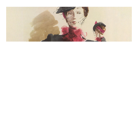
Накопленный нами
многолетний экспертный
опыт позволяет
гарантировать подлинность
каждой сумки