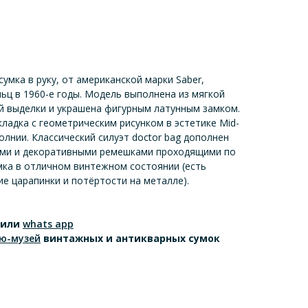
умка в руку, от американской марки Saber,
льц в 1960-е годы. Модель выполнена из мягкой
й выделки и украшена фигурным латунным замком.
ладка с геометрическим рисунком в эстетике Mid-
олнии. Классический силуэт doctor bag дополнен
ми и декоративными ремешками проходящими по
мка в отличном винтежном состоянии (есть
е царапинки и потёртости на металле).
или
whats app
ю-музей
винтажных и антикварных сумок