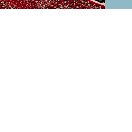
тей и скидок!
ма.