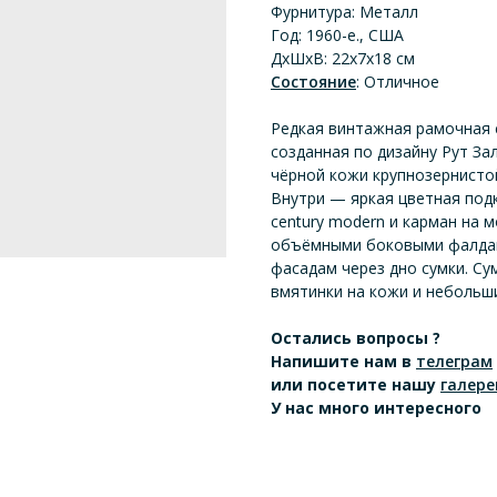
Фурнитура: Металл
Год: 1960-е., США
ДхШхВ: 22х7х18 см
Состояние
: Отличное
Редкая винтажная рамочная с
созданная по дизайну Рут За
чёрной кожи крупнозернисто
Внутри — яркая цветная подк
century modern и карман на м
объёмными боковыми фалда
фасадам через дно сумки. Су
вмятинки на кожи и небольши
Остались вопросы ?
Напишите нам
в
телеграм
или посетите нашу
галере
У нас много интересного