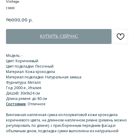
Vintage
13801
96000,00
р.
КУПИТЬ СЕЙЧАС
Модель: -
Цвет: Коричневый
Цвет подкладки: Песочный
Материал: Кожа крокодила
Материал подкладки: Натуральная замша
Фурнитура: Металл
Год: 2000-е., Италия
ДхШхВ: 30х9х24 см
Длина ремня: до 80 см
Состояние
: Отличное
Винтажная наплечная сумка из полуматовой кожи крокодила
коричневого цвета, на длинном наплечном ремне (ремень можно
регулировать по длине), с присборенным передним фасад и
объемным дном, подкладка сумки выполнена из натуральной