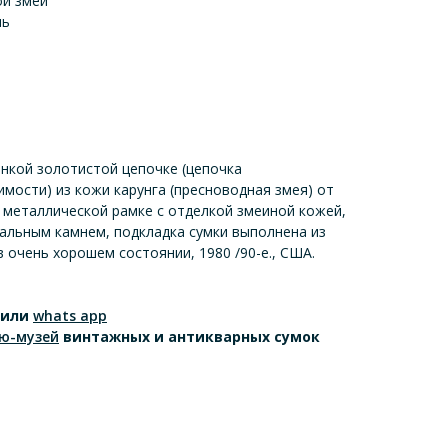
ой змеи
ль
онкой золотистой цепочке (цепочка
мости) из кожи карунга (пресноводная змея) от
 металлической рамке с отделкой змеиной кожей,
ральным камнем, подкладка сумки выполнена из
в очень хорошем состоянии, 1980 /90-е., США.
или
whats app
ю-музей
винтажных и антикварных сумок