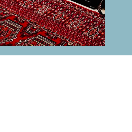
тей и скидок!
ма.