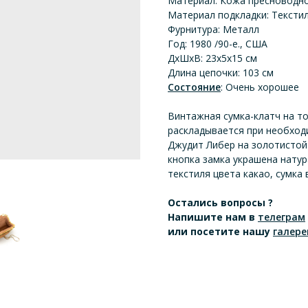
Материал: Кожа пресноводн
Материал подкладки: Тексти
Фурнитура: Металл
Год: 1980 /90-е., США
ДхШхВ: 23х5х15 см
Длина цепочки: 103 см
Состояние
: Очень хорошее
Винтажная сумка-клатч на т
раскладывается при необходи
Джудит Либер на золотистой
кнопка замка украшена нату
текстиля цвета какао, сумка 
Остались вопросы ?
Напишите нам
в
телеграм
или посетите нашу
галере