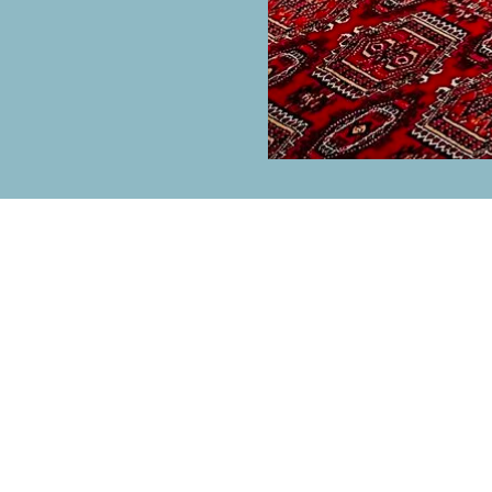
на рассылку для получения наших новос
ещаем быть полезными и никакого спа
Подписаться