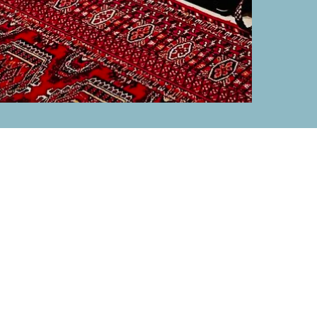
тей и скидок!
ма.