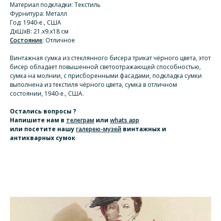
Материал подкладки: Текстиль
Фурнитура: Металл
Год: 1940-е., США
ДхШхВ: 21.x9.х18 см
Состояние
: Отличное
Винтажная сумка из стеклянного бисера трикат чёрного цвета, этот
бисер обладает повышенной светоотражающей способностью,
сумка на молнии, с присборенными фасадами, подкладка сумки
выполнена из текстиля чёрного цвета, сумка в отличном
состоянии, 1940-е., США.
Остались вопросы ?
Напишите нам
в
телеграм
или
whats app
или посетите нашу
галерею-музей
винтажных и
антикварных сумок