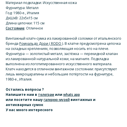
Материал подкладки: Искусственная кожа
Фурнитура: Металл
Год: 1980-е., Италия
ДхШхВ: 22х5х15 см
Длина цепочки: 115 см
Состояние
: Отличное
Винтажный клатч-сумка из лакированной соломки от итальянского
бренда
Ромуальдо Дори ( RODO )
.
В клатче предусмотрена цепочка
на складных креплениях, позволяющая носить его на плече.
Фурнитура — золотистый металл, застёжка — перекидной клапан
из лакированной натуральной кожи, на магните. Подкладка
выполнена из логотипированного искусственного материала.
Клатч находится в отличном винтажном состоянии: присутствуют
лишь микроцарапины и небольшие потёртости на фурнитуре,
1980-е., Италия.
Остались вопросы ?
Напишите нам
в
телеграм
или
whats app
или посетите нашу
галерею-музей
винтажных и
антикварных сумок
У нас много интересного