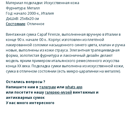
Материал подкладки: Искусственная кожа
Фурнитура: Металл
Год: начало 2000-х., Италия
ДхШхВ: 25х8х20 см
Состояние
: Отличное
Винтажная сумка Capaf Firenze, выполненная вручную в Италии в
конце 90 х. начале 00 х.. Корпус изготовлен из плетёной
лакированной соломки насыщенного синего цвета, клапан и ручка
новые, выполнены из кожи страуса. Элегантная трапециевидная
форма, золотистая фурнитура и лаконичный дизайн делают
модель ярким примером итальянского ремесленного искусства
конца XX века. Подкладка сумки выполнена из искусственной кожи,
сумка в отличном состоянии (есть микро-царапинки на металле).
Остались вопросы ?
Напишите нам
в
телеграм
или
whats app
или посетите нашу
галерею-музей
винтажных и
антикварных сумок
У нас много интересного